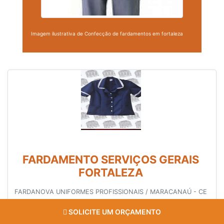
Imagem ilustrativa de Confecção de fardamentos em fortaleza
FARDAMENTO SERVIÇOS GERAIS
FORTALEZA
FARDANOVA UNIFORMES PROFISSIONAIS / MARACANAÚ - CE
Lote mínimo de 20 peças O uso do uniforme é uma forma de
SOLICITE UM ORÇAMENTO
padronização responsável por gerar uma boa imagem para a que investe
nesse tipo de vestimenta. No entanto, é primordial que o contrato seja