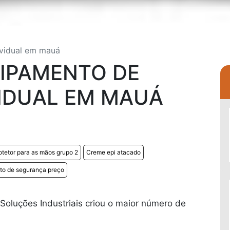
ividual em mauá
UIPAMENTO DE
IDUAL EM MAUÁ
tetor para as mãos grupo 2
Creme epi atacado
to de segurança preço
oluções Industriais criou o maior número de