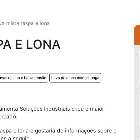
va mista raspa e lona
PA E LONA
uvas de alta e baixa tensão
Luva de raspa manga longa
amenta Soluções Industriais criou o maior
ercado.
raspa e lona e gostaria de informações sobre o
es a seguir: