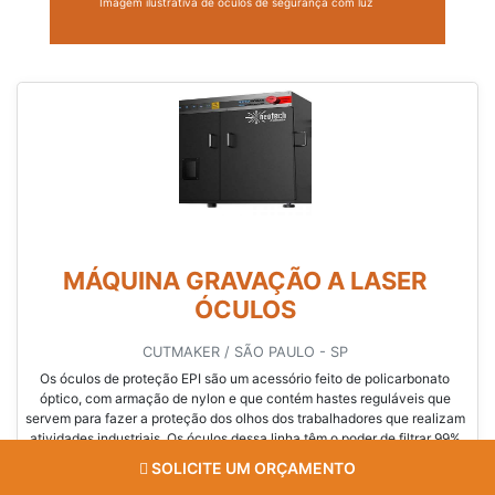
Imagem ilustrativa de óculos de segurança com luz
MÁQUINA GRAVAÇÃO A LASER
ÓCULOS
CUTMAKER / SÃO PAULO - SP
Os óculos de proteção EPI são um acessório feito de policarbonato
óptico, com armação de nylon e que contém hastes reguláveis que
servem para fazer a proteção dos olhos dos trabalhadores que realizam
atividades industriais. Os óculos dessa linha têm o poder de filtrar 99%
dos raios ultravioletas e não permitem que fragmento machuque os
SOLICITE UM ORÇAMENTO
olhos...