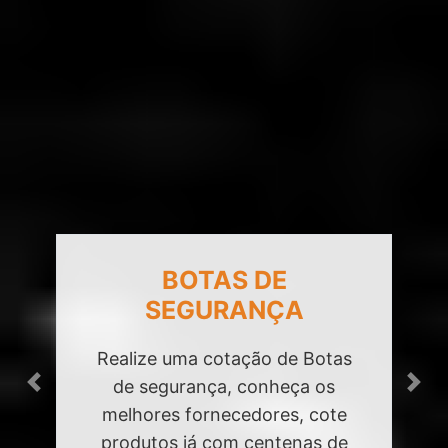
BOTAS DE
SEGURANÇA
Realize uma cotação de Botas
de segurança, conheça os
Previous
Next
melhores fornecedores, cote
produtos já com centenas de