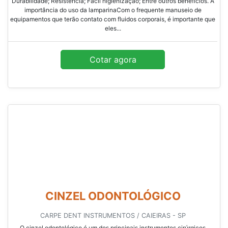
Durabilidade; Resistência; Fácil higienização; Entre outros benefícios. A
importância do uso da lamparinaCom o frequente manuseio de
equipamentos que terão contato com fluidos corporais, é importante que
eles...
Cotar agora
CINZEL ODONTOLÓGICO
CARPE DENT INSTRUMENTOS / CAIEIRAS - SP
O cinzel odontológico é um dos principais instrumentos cirúrgicos