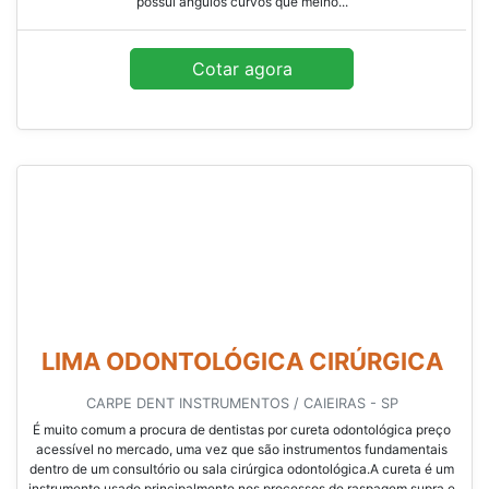
possui ângulos curvos que melho...
Cotar agora
LIMA ODONTOLÓGICA CIRÚRGICA
CARPE DENT INSTRUMENTOS / CAIEIRAS - SP
É muito comum a procura de dentistas por cureta odontológica preço
acessível no mercado, uma vez que são instrumentos fundamentais
dentro de um consultório ou sala cirúrgica odontológica.A cureta é um
instrumento usado principalmente nos processos de raspagem supra e