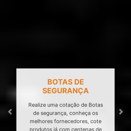
BOTAS DE
SEGURANÇA
Realize uma cotação de Botas
de segurança, conheça os
Previous
Next
melhores fornecedores, cote
produtos já com centenas de