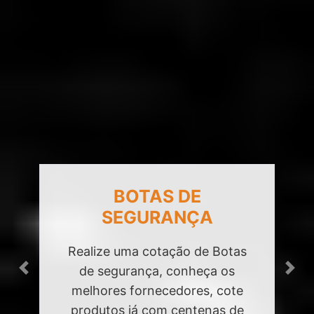
BOTAS DE
SEGURANÇA
Realize uma cotação de Botas
de segurança, conheça os
Previous
Next
melhores fornecedores, cote
produtos já com centenas de