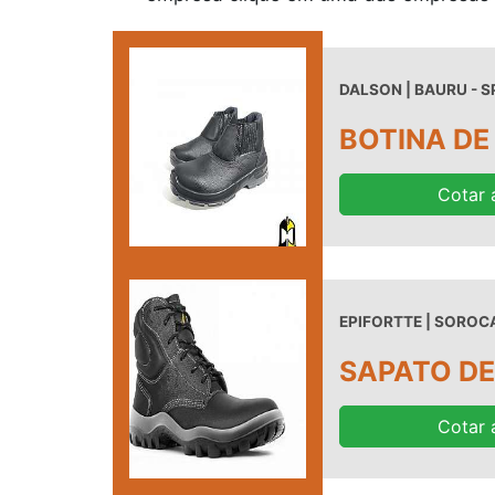
DALSON | BAURU - S
BOTINA DE
Cotar 
EPIFORTTE | SOROCA
SAPATO DE
Cotar 