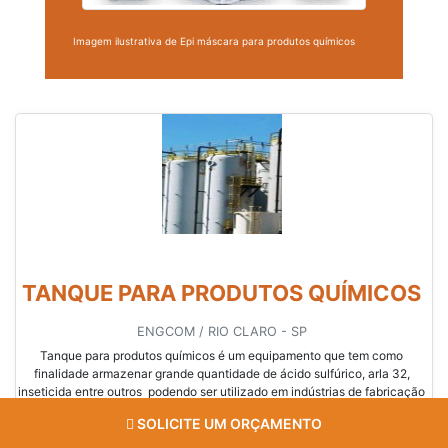
Imagem ilustrativa de Epi máscara para produtos químicos
TANQUE PARA PRODUTOS QUÍMICOS
ENGCOM / RIO CLARO - SP
Tanque para produtos químicos é um equipamento que tem como
finalidade armazenar grande quantidade de ácido sulfúrico, arla 32,
inseticida entre outros podendo ser utilizado em indústrias de fabricação
de produtos químicos.Detalhes sobre o tanqueA escolha de um tanque
SOLICITE UM ORÇAMENTO
consiste em alguns padrões já estabelecidos, como por exemplo a
produção di...