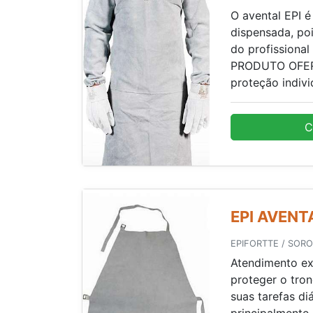
O avental EPI 
dispensada, poi
do profissional
PRODUTO OFER
proteção individ
C
EPI AVENT
EPIFORTTE / SORO
Atendimento exc
proteger o tro
suas tarefas di