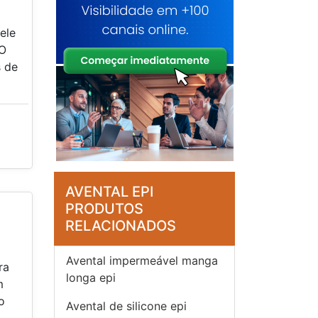
ele
.O
 de
AVENTAL EPI
PRODUTOS
RELACIONADOS
Avental impermeável manga
ra
longa epi
m
o
Avental de silicone epi