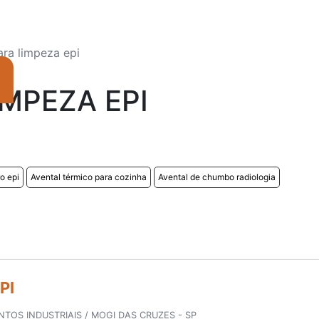
ara limpeza epi
IMPEZA EPI
o epi
Avental térmico para cozinha
Avental de chumbo radiologia
PI
TOS INDUSTRIAIS / MOGI DAS CRUZES - SP