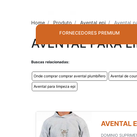
Home
Produto
Avental epi
Avental p
FORNECEDORES PREMIUM
AVENTAL PARA L
Buscas relacionadas:
Onde comprar comprar avental plumbífero
Avental de cour
Avental para limpeza epi
AVENTAL E
DOMINIO SUPRIMEN