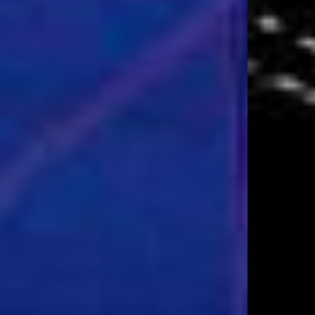
Realize uma cotação de Botas de segurança,
conheça os melhores fornecedores, cote
produtos já com centenas de empresas