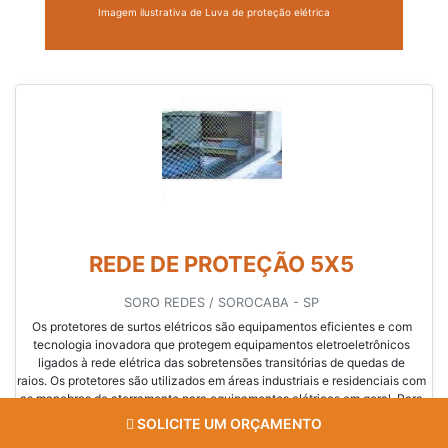
Imagem ilustrativa de Luva de proteção elétrica
REDE DE PROTEÇÃO 5X5
SORO REDES / SOROCABA - SP
Os protetores de surtos elétricos são equipamentos eficientes e com
tecnologia inovadora que protegem equipamentos eletroeletrônicos
ligados à rede elétrica das sobretensões transitórias de quedas de
raios. Os protetores são utilizados em áreas industriais e residenciais com
as manobras de aterramento para equipamentos elétricos em geral. Para
isso, são ins...
SOLICITE UM ORÇAMENTO