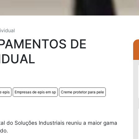
ividual
IPAMENTOS DE
IDUAL
e epis
Empresas de epis em sp
Creme protetor para pele
al do Soluções Industriais reuniu a maior gama
ado.