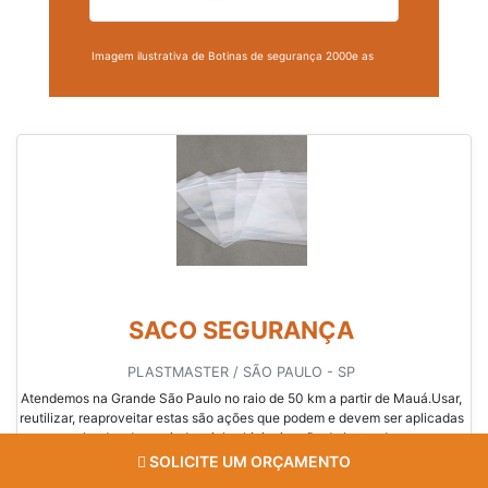
Imagem ilustrativa de Botinas de segurança 2000e as
SACO SEGURANÇA
PLASTMASTER / SÃO PAULO - SP
Atendemos na Grande São Paulo no raio de 50 km a partir de Mauá.Usar,
reutilizar, reaproveitar estas são ações que podem e devem ser aplicadas
para os calçados de uso industrial, a higienização de botas de segurança
é essencial para a preservação das mesmas.Tipo de higienização
SOLICITE UM ORÇAMENTO
Higienização peri&o...