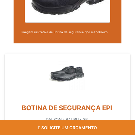
Imagem ilustrativa de Botina de segurança tipo manobreiro
BOTINA DE SEGURANÇA EPI
DALSON / BAURU - SP
Discorrendo sobre botina de segurança EPI, de maneira simplificada,
SOLICITE UM ORÇAMENTO
pode-se dizer que é um dos equipamentos de proteção individual no