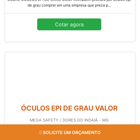
de grau comprar em uma empresa que preza p...
Cotar agora
ÓCULOS EPI DE GRAU VALOR
MEGA SAFETY / DORES DO INDAIÁ - MG
Quem buscar por óculos epi de grau comprar, conhecerá a Mega Safety,
SOLICITE UM ORÇAMENTO
melhor empresa do segmento. Ao comprar na organização que mais se
destaca no ramo, o cliente receberá um atendimento de excelência e terá