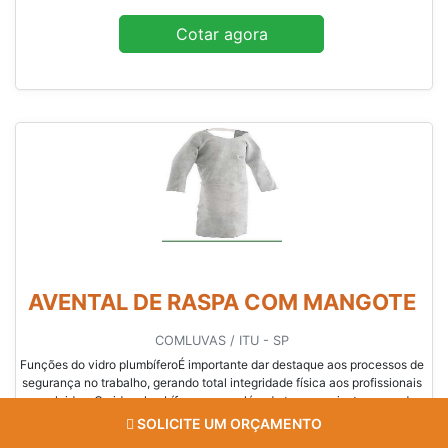
Cotar agora
AVENTAL DE RASPA COM MANGOTE
COMLUVAS / ITU - SP
Funções do vidro plumbíferoÉ importante dar destaque aos processos de
segurança no trabalho, gerando total integridade física aos profissionais
envolvidos. O vidro plumbífero preço, além de ter preço justo, gerando
maior economia para seus usuários, são alguns dos equipamentos
SOLICITE UM ORÇAMENTO
utilizados nas instalações das salas de radiologia. Devido à sua...