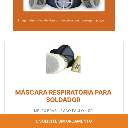
Imagem ilustrativa de Mascara de solda com regulagem preço
MÁSCARA RESPIRATÓRIA PARA
SOLDADOR
MFLEX BRASIL / SÃO PAULO - SP
O regulador de gás para solda e corte é um instrumento que pode ser
SOLICITE UM ORÇAMENTO
empregado em processos de soldagem tanto mais árduos quantos mais
leves. Este tipo de equipamento é aplicado nas atividades operacionais