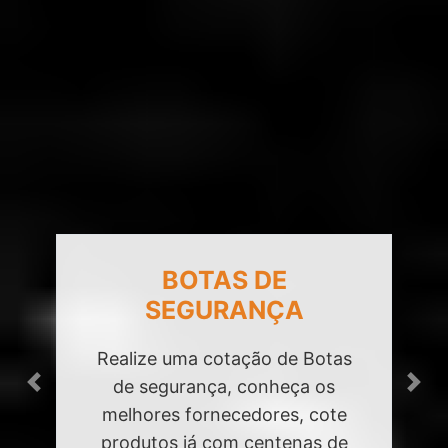
CAPACETE DE
SEGURANÇA
Realize uma cotação de
Capacete de segurança,
Previous
Next
conheça os melhores
fornecedores, cote produtos já